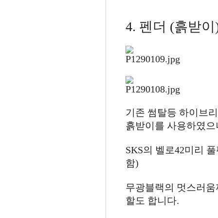
4. 펜더 (흙받이
기존 썸탈등 하이브리
흙받이를 사용하였으나
SKS의 벨로42미리 
함)
무광블랙의 멋스러움
할도 합니다.