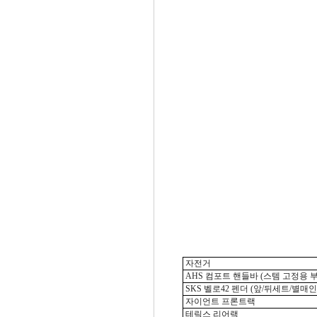
자전거
AHS 컴포트 핸들바 (스템 고정용 부
SKS 벨로42 펜더 (앞/뒤세트/별매
자이언트 프론트랙
테릭스 리어랙