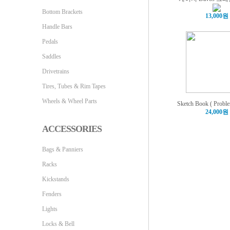
Bottom Brackets
13,000원
Handle Bars
Pedals
Saddles
Drivetrains
Tires, Tubes & Rim Tapes
Wheels & Wheel Parts
Sketch Book ( Proble
24,000원
ACCESSORIES
Bags & Panniers
Racks
Kickstands
Fenders
Lights
Locks & Bell