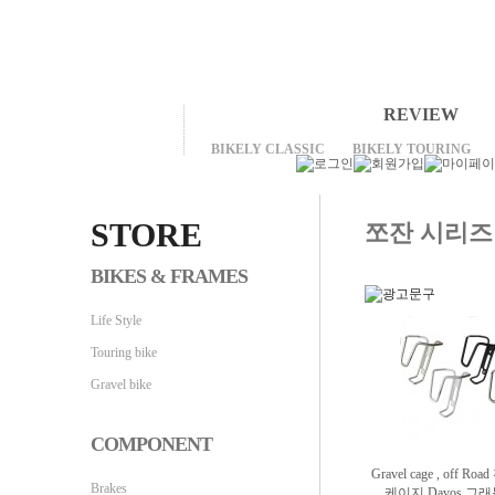
REVIEW
BIKELY CLASSIC
BIKELY TOURING
STORE
쪼잔 시리즈
BIKES & FRAMES
Life Style
Touring bike
Gravel bike
COMPONENT
Gravel cage , off 
Brakes
케이지 Davos 그