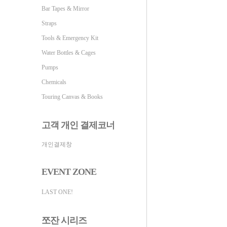
Bar Tapes & Mirror
Straps
Tools & Emergency Kit
Water Bottles & Cages
Pumps
Chemicals
Touring Canvas & Books
고객 개인 결제코너
개인결제창
EVENT ZONE
LAST ONE!
쪼잔 시리즈