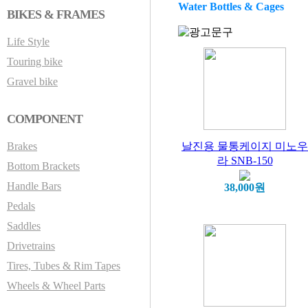
Water Bottles & Cages
BIKES & FRAMES
Life Style
Touring bike
Gravel bike
COMPONENT
Brakes
날진용 물통케이지 미노우
라 SNB-150
Bottom Brackets
Handle Bars
38,000원
Pedals
Saddles
Drivetrains
Tires, Tubes & Rim Tapes
Wheels & Wheel Parts