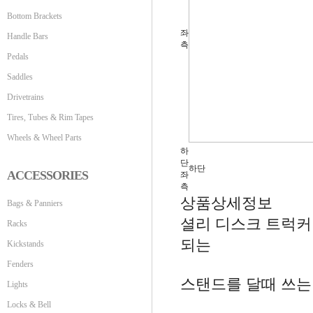
Bottom Brackets
좌
Handle Bars
측
Pedals
Saddles
Drivetrains
Tires, Tubes & Rim Tapes
Wheels & Wheel Parts
하
단
하단
ACCESSORIES
좌
측
상품상세정보
Bags & Panniers
셜리 디스크 트럭커 또는
Racks
되는
Kickstands
Fenders
스탠드를 달때 쓰는
Lights
Locks & Bell