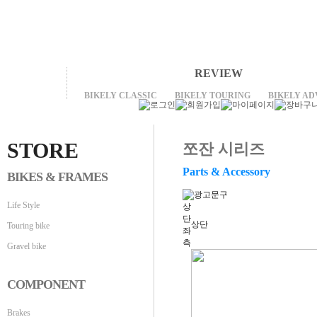
REVIEW
BIKELY CLASSIC
BIKELY TOURING
BIKELY A
STORE
쪼잔 시리즈
Parts & Accessory
BIKES & FRAMES
Life Style
상
단
상단
Touring bike
좌
측
Gravel bike
COMPONENT
Brakes